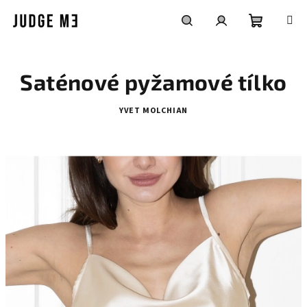
Přejít
na
obsah
Nákupní
Hledat
Přihlášení
Saténové pyžamové tílko
košík
YVET MOLCHIAN