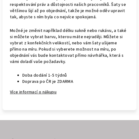
respektování práv a důstojnosti našich pracovníků. Šaty se
většinou šijí až po objednání, takže je možné oděv upravit
tak, abyste s ním byla co nejvíce spokojená.
Možné je změnit například délku sukně nebo rukávu, a také
si můžete vybrat barvu, kterou máte nejraději. Můžete si
vybrat z konfekčních velikostí, nebo vám šaty ušijeme
přímo na míru. Pokud si vyberete možnost na míru, po
objednání vás bude kontaktovat přímo návrhářka, která s
vámi doladí vaše požadavky.
Doba dodání 1-5 týdnů
Doprava po ČR je ZDARMA
Více informací o nákupu
Z
á