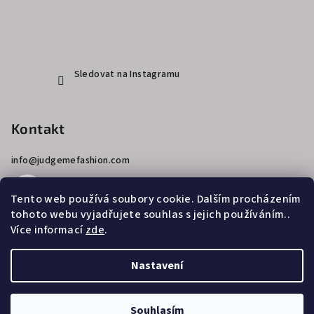
Sledovat na Instagramu
Kontakt
info
@
judgemefashion.com
Tento web používá soubory cookie. Dalším procházením
tohoto webu vyjadřujete souhlas s jejich používáním..
Více informací
zde
.
Copyright 2026
JUDGE ME
. Všechna práva vyhrazena.
Nastavení
Vytvořil Shoptet
Souhlasím