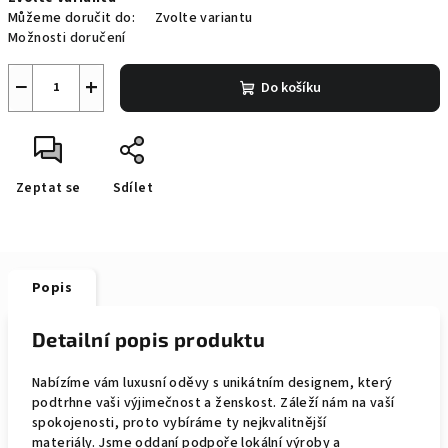
cena:
Můžeme doručit do:
Zvolte variantu
Možnosti doručení
−
+
Do košíku
Zeptat se
Sdílet
Popis
Detailní popis produktu
Nabízíme vám luxusní oděvy s unikátním designem, který
podtrhne vaši výjimečnost a ženskost. Záleží nám na vaší
spokojenosti, proto vybíráme ty nejkvalitnější
materiály. Jsme oddaní podpoře lokální výroby a