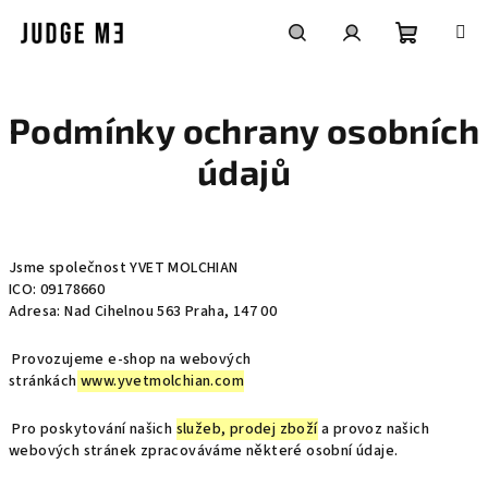
Přejít
na
obsah
Nákupní
Hledat
Přihlášení
Podmínky ochrany osobních
košík
údajů
Jsme společnost YVET MOLCHIAN
ICO: 09178660
Adresa: Nad Cihelnou 563 Praha, 147 00
Provozujeme e-shop na webových
stránkách
www.yvetmolchian.com
Pro poskytování našich
služeb, prodej zboží
a provoz našich
webových stránek zpracováváme některé osobní údaje.