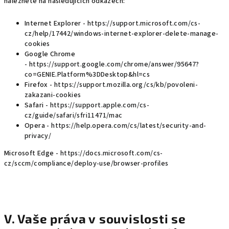
naleznete na následujících odkazech:
Internet Explorer -
https://support.microsoft.com/cs-
cz/help/17442/windows-internet-explorer-delete-manage-
cookies
Google Chrome
-
https://support.google.com/chrome/answer/95647?
co=GENIE.Platform%3DDesktop&hl=cs
Firefox -
https://support.mozilla.org/cs/kb/povoleni-
zakazani-cookies
Safari -
https://support.apple.com/cs-
cz/guide/safari/sfri11471/mac
Opera -
https://help.opera.com/cs/latest/security-and-
privacy/
Microsoft Edge -
https://docs.microsoft.com/cs-
cz/sccm/compliance/deploy-use/browser-profiles
V. Vaše práva v souvislosti se