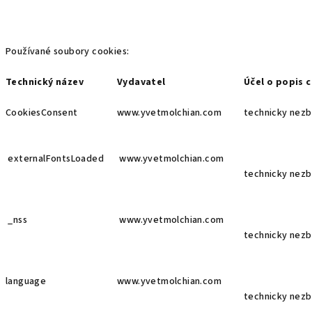
Používané soubory cookies:
Technický název
Vydavatel
Účel o popis 
CookiesConsent
www.yvetmolchian.com
technicky nezb
externalFontsLoaded
www.yvetmolchian.com
technicky nezb
_nss
www.yvetmolchian.com
technicky nezb
language
www.yvetmolchian.com
technicky nezb