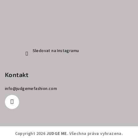
Sledovat na Instagramu
Kontakt
info
@
judgemefashion.com
Copyright 2026
JUDGE ME
. Všechna práva vyhrazena.