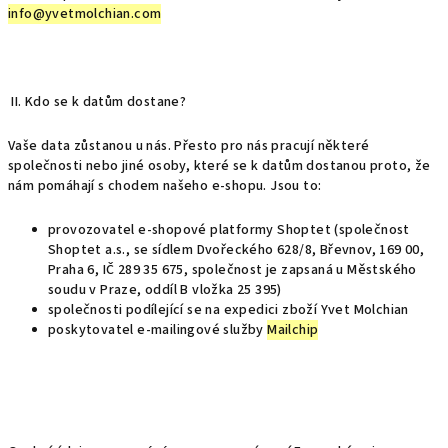
info@yvetmolchian.com
II. Kdo se k datům dostane?
Vaše data zůstanou u nás. Přesto pro nás pracují některé
společnosti nebo jiné osoby, které se k datům dostanou proto, že
nám pomáhají s chodem našeho e-shopu. Jsou to:
provozovatel e-shopové platformy Shoptet (společnost
Shoptet a.s., se sídlem Dvořeckého 628/8, Břevnov, 169 00,
Praha 6, IČ 289 35 675, společnost je zapsaná u Městského
soudu v Praze, oddíl B vložka 25 395)
společnosti podílející se na expedici zboží Yvet Molchian
poskytovatel e-mailingové služby
Mailchip