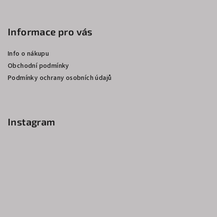
Z
á
p
Informace pro vás
a
Info o nákupu
t
Obchodní podmínky
í
Podmínky ochrany osobních údajů
Instagram