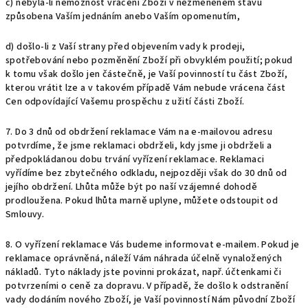
c) nebyla-li nemožnost vrácení Zboží v nezměněném stavu
způsobena Vaším jednáním anebo Vaším opomenutím,
d) došlo-li z Vaší strany před objevením vady k prodeji,
spotřebování nebo pozměnění Zboží při obvyklém použití; pokud
k tomu však došlo jen částečně, je Vaší povinností tu část Zboží,
kterou vrátit lze a v takovém případě Vám nebude vrácena část
Cen odpovídající Vašemu prospěchu z užití části Zboží.
7. Do 3 dnů od obdržení reklamace Vám na e-mailovou adresu
potvrdíme, že jsme reklamaci obdrželi, kdy jsme ji obdrželi a
předpokládanou dobu trvání vyřízení reklamace. Reklamaci
vyřídíme bez zbytečného odkladu, nejpozději však do 30 dnů od
jejího obdržení. Lhůta může být po naší vzájemné dohodě
prodloužena. Pokud lhůta marně uplyne, můžete odstoupit od
Smlouvy.
8. O vyřízení reklamace Vás budeme informovat e-mailem. Pokud je
reklamace oprávněná, náleží Vám náhrada účelně vynaložených
nákladů. Tyto náklady jste povinni prokázat, např. účtenkami či
potvrzeními o ceně za dopravu. V případě, že došlo k odstranění
vady dodáním nového Zboží, je Vaší povinností Nám původní Zboží