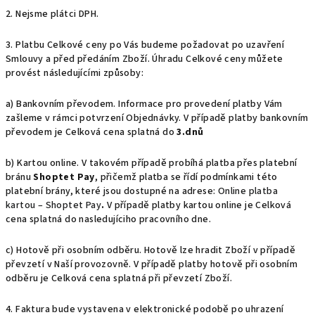
2. Nejsme plátci DPH.
3. Platbu Celkové ceny po Vás budeme požadovat po uzavření
Smlouvy a před předáním Zboží. Úhradu Celkové ceny můžete
provést následujícími způsoby:
a) Bankovním převodem. Informace pro provedení platby Vám
zašleme v rámci potvrzení Objednávky. V případě platby bankovním
převodem je Celková cena splatná do
3.dnů
b) Kartou online. V takovém případě probíhá platba přes platební
bránu
Shoptet Pay
, přičemž platba se řídí podmínkami této
platební brány, které jsou dostupné na adrese:
Online platba
kartou – Shoptet Pay
.
V případě platby kartou online je Celková
cena splatná do nasledujíciho pracovního dne.
c) Hotově při osobním odběru. Hotově lze hradit Zboží v případě
převzetí v Naší provozovně. V případě platby hotově při osobním
odběru je Celková cena splatná při převzetí Zboží.
4. Faktura bude vystavena v elektronické podobě po uhrazení