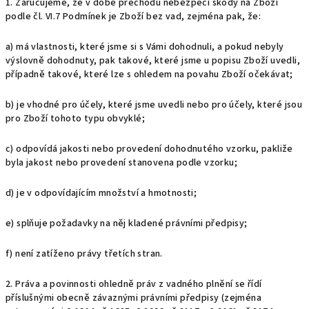
1.
Zaručujeme, že v době přechodu nebezpečí škody na Zboží
podle čl.
VI.
7
Podmínek je Zboží bez vad, zejména pak, že:
a) má vlastnosti, které jsme si s Vámi dohodnuli, a pokud nebyly
výslovně dohodnuty, pak takové, které jsme u popisu Zboží uvedli,
případně takové, které lze s ohledem na povahu Zboží očekávat;
b) je vhodné pro účely, které jsme uvedli nebo pro účely, které jsou
pro Zboží tohoto typu obvyklé;
c) odpovídá jakosti nebo provedení dohodnutého vzorku, pakliže
byla jakost nebo provedení stanovena podle vzorku;
d) je v odpovídajícím množství a hmotnosti;
e) splňuje požadavky na něj kladené právními předpisy;
f) není zatíženo právy třetích stran.
2. Práva a povinnosti ohledně práv z vadného plnění se řídí
příslušnými obecně závaznými právními předpisy (zejména