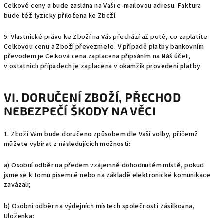
Celkové ceny a bude zaslána na Vaši e-mailovou adresu. Faktura
bude též fyzicky přiložena ke Zboží.
5. Vlastnické právo ke Zboží na Vás přechází až poté, co zaplatíte
Celkovou cenu a Zboží převezmete. V případě platby bankovním
převodem je Celková cena zaplacena připsáním na Náš účet,
v ostatních případech je zaplacena v okamžik provedení platby.
VI. DORUČENÍ ZBOŽÍ, PŘECHOD
NEBEZPEČÍ ŠKODY NA VĚCI
1. Zboží Vám bude doručeno způsobem dle Vaší volby, přičemž
můžete vybírat z následujících možností:
a) Osobní odběr na předem vzájemně dohodnutém místě, pokud
jsme se k tomu písemně nebo na základě elektronické komunikace
zavázali;
b) Osobní odběr na výdejních místech společnosti Zásilkovna,
Uloženka;