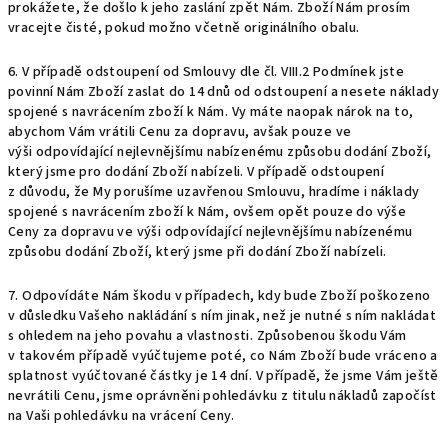
prokážete, že došlo k jeho zaslání zpět Nám. Zboží Nám prosím
vracejte čisté, pokud možno včetně originálního obalu.
6. V případě odstoupení od Smlouvy dle čl.
VIII.2
Podmínek jste
povinní Nám Zboží zaslat do 14 dnů od odstoupení a nesete náklady
spojené s navrácením zboží k Nám. Vy máte naopak nárok na to,
abychom Vám vrátili Cenu za dopravu, avšak pouze ve
výši
odpovídající nejlevnějšímu nabízenému způsobu dodání Zboží,
který jsme pro dodání Zboží nabízeli. V případě odstoupení
z důvodu, že My porušíme uzavřenou Smlouvu, hradíme i náklady
spojené s navrácením zboží k Nám, ovšem opět pouze do výše
Ceny za dopravu ve výši
odpovídající nejlevnějšímu nabízenému
způsobu dodání Zboží, který jsme při dodání Zboží nabízeli.
7. Odpovídáte Nám škodu v případech, kdy bude Zboží poškozeno
v důsledku Vašeho nakládání s ním jinak, než je nutné s ním nakládat
s ohledem na jeho povahu a vlastnosti. Způsobenou škodu Vám
v takovém případě vyúčtujeme poté, co Nám Zboží bude vráceno a
splatnost vyúčtované částky je 14 dní. V případě, že jsme Vám ještě
nevrátili Cenu, jsme oprávněni pohledávku z titulu nákladů započíst
na Vaši pohledávku na vrácení Ceny.