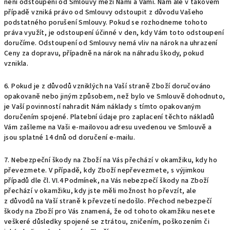
není odstoupení od Smlouvy mezi Námi a Vámi. Nám ale v takovém
případě vzniká právo od Smlouvy odstoupit z důvodu Vašeho
podstatného porušení Smlouvy. Pokud se rozhodneme tohoto
práva využít, je odstoupení účinné v den, kdy Vám toto odstoupení
doručíme. Odstoupení od Smlouvy nemá vliv na nárok na uhrazení
Ceny za dopravu, případně na nárok na náhradu škody, pokud
vznikla.
6. Pokud je z důvodů vzniklých na Vaší straně Zboží doručováno
opakovaně nebo jiným způsobem, než bylo ve Smlouvě dohodnuto,
je Vaší povinností nahradit Nám náklady s tímto opakovaným
doručením spojené. Platební údaje pro zaplacení těchto nákladů
Vám zašleme na Vaši e-mailovou adresu uvedenou ve Smlouvě a
jsou splatné 14 dnů od doručení e-mailu.
7.
Nebezpeční škody na Zboží na Vás přechází v okamžiku, kdy ho
převezmete. V případě, kdy Zboží nepřevezmete, s výjimkou
případů dle čl.
VI.
4
Podmínek, na Vás nebezpečí škody na Zboží
přechází v okamžiku, kdy jste měli možnost ho převzít, ale
z důvodů na Vaší straně k převzetí nedošlo. Přechod nebezpečí
škody na Zboží pro Vás znamená, že od tohoto okamžiku nesete
veškeré důsledky spojené se ztrátou, zničením, poškozením či