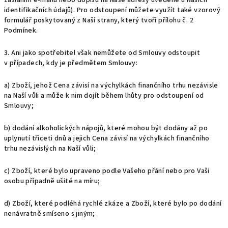
zasláním e-mailu nebo dopisu na Naše adresy uvedené u Našich
identifikačních údajů). Pro odstoupení můžete využít také vzorový
formulář poskytovaný z Naší strany, který tvoří
přílohu č. 2
Podmínek.
3. Ani jako spotřebitel však nemůžete od Smlouvy odstoupit
v případech, kdy je předmětem Smlouvy:
a) Zboží, jehož Cena závisí na výchylkách finančního trhu nezávisle
na Naší vůli a může k nim dojít během lhůty pro odstoupení od
Smlouvy;
b) dodání alkoholických nápojů, které mohou být dodány až po
uplynutí třiceti dnů a jejich Cena závisí na výchylkách finančního
trhu nezávislých na Naší vůli;
c) Zboží, které bylo upraveno podle Vašeho přání nebo pro Vaši
osobu případně ušité na míru;
d) Zboží, které podléhá rychlé zkáze a Zboží, které bylo po dodání
nenávratně smíseno s jiným;