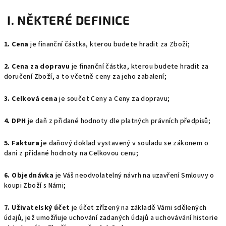
I. NĚKTERÉ DEFINICE
1. Cena
je finanční částka, kterou budete hradit za Zboží;
2. Cena za dopravu
je finanční částka, kterou budete hradit za
doručení Zboží, a to včetně ceny za jeho zabalení;
3. Celková cena
je součet Ceny a Ceny za dopravu;
4. DPH
je daň z přidané hodnoty dle platných právních předpisů;
5. Faktura
je daňový doklad vystavený v souladu se zákonem o
dani z přidané hodnoty na Celkovou cenu;
6. Objednávka
je Váš neodvolatelný návrh na uzavření Smlouvy o
koupi Zboží s Námi;
7. Uživatelský účet
je účet zřízený na základě Vámi sdělených
údajů, jež umožňuje uchování zadaných údajů a uchovávání historie