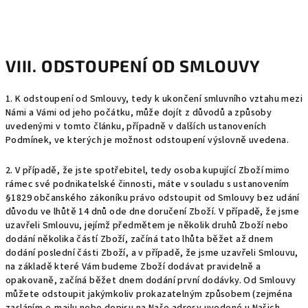
VIII. ODSTOUPENÍ OD SMLOUVY
1. K odstoupení od Smlouvy, tedy k ukončení smluvního vztahu mezi
Námi a Vámi od jeho počátku, může dojít z důvodů a způsoby
uvedenými v tomto článku, případně v dalších ustanoveních
Podmínek, ve kterých je možnost odstoupení výslovně uvedena.
2.
V případě, že jste spotřebitel, tedy osoba kupující Zboží mimo
rámec své podnikatelské činnosti, máte v souladu s ustanovením
§1829 občanského zákoníku právo odstoupit od Smlouvy bez udání
důvodu ve lhůtě 14 dnů ode dne doručení Zboží. V případě, že jsme
uzavřeli Smlouvu, jejímž předmětem je několik druhů Zboží nebo
dodání několika částí Zboží, začíná tato lhůta běžet až dnem
dodání poslední části Zboží, a v případě, že jsme uzavřeli Smlouvu,
na základě které Vám budeme Zboží dodávat pravidelně a
opakovaně, začíná běžet dnem dodání první dodávky. Od Smlouvy
můžete odstoupit jakýmkoliv prokazatelným způsobem (zejména