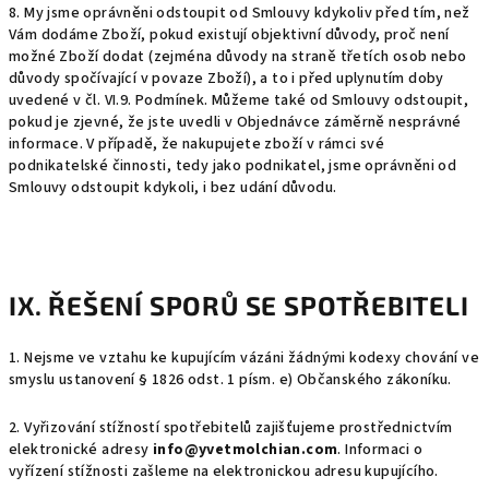
8. My jsme oprávněni odstoupit od Smlouvy kdykoliv před tím, než
Vám dodáme Zboží, pokud existují objektivní důvody, proč není
možné Zboží dodat (zejména důvody na straně třetích osob nebo
důvody spočívající v povaze Zboží), a to i před uplynutím doby
uvedené v čl.
VI.9.
Podmínek. Můžeme také od Smlouvy odstoupit,
pokud je zjevné, že jste uvedli v Objednávce záměrně nesprávné
informace. V případě, že nakupujete zboží v rámci své
podnikatelské činnosti, tedy jako podnikatel, jsme oprávněni od
Smlouvy odstoupit kdykoli, i bez udání důvodu.
IX. ŘEŠENÍ SPORŮ SE SPOTŘEBITELI
1. Nejsme ve vztahu ke kupujícím vázáni žádnými kodexy chování ve
smyslu ustanovení § 1826 odst. 1 písm. e) Občanského zákoníku.
2. Vyřizování stížností spotřebitelů zajišťujeme prostřednictvím
elektronické adresy
info@yvetmolchian.com
. Informaci o
vyřízení stížnosti zašleme na elektronickou adresu kupujícího.