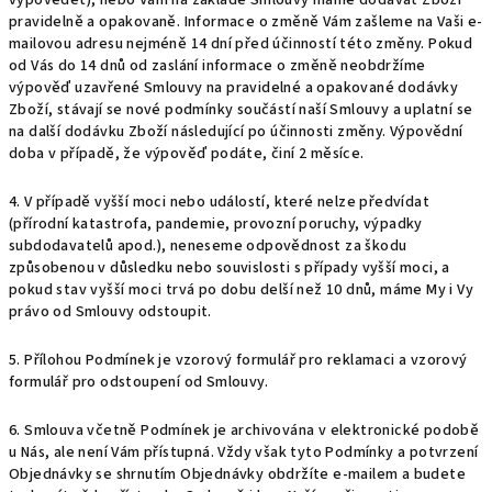
vypovědět), nebo Vám na základě Smlouvy máme dodávat Zboží
pravidelně a opakovaně. Informace o změně Vám zašleme na Vaši e-
mailovou adresu nejméně 14 dní před účinností této změny. Pokud
od Vás do 14 dnů od zaslání informace o změně neobdržíme
výpověď uzavřené Smlouvy na pravidelné a opakované dodávky
Zboží, stávají se nové podmínky součástí naší Smlouvy a uplatní se
na další dodávku Zboží následující po účinnosti změny. Výpovědní
doba v případě, že výpověď podáte, činí 2 měsíce.
4. V případě vyšší moci nebo událostí, které nelze předvídat
(přírodní katastrofa, pandemie, provozní poruchy, výpadky
subdodavatelů apod.), neneseme odpovědnost za škodu
způsobenou v důsledku nebo souvislosti s případy vyšší moci, a
pokud stav vyšší moci trvá po dobu delší než 10 dnů, máme My i Vy
právo od Smlouvy odstoupit.
5. Přílohou Podmínek je vzorový formulář pro reklamaci a vzorový
formulář pro odstoupení od Smlouvy.
6. Smlouva včetně Podmínek je archivována v elektronické podobě
u Nás, ale není Vám přístupná. Vždy však tyto Podmínky a potvrzení
Objednávky se shrnutím Objednávky obdržíte e-mailem a budete