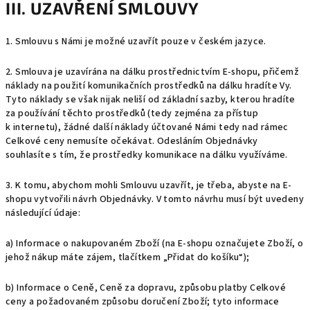
III. UZAVŘENÍ SMLOUVY
1. Smlouvu s Námi je možné uzavřít pouze v českém jazyce.
2. Smlouva je uzavírána na dálku prostřednictvím E-shopu, přičemž
náklady na použití komunikačních prostředků na dálku hradíte Vy.
Tyto náklady se však nijak neliší od základní sazby, kterou hradíte
za používání těchto prostředků (tedy zejména za přístup
k internetu), žádné další náklady účtované Námi tedy nad rámec
Celkové ceny nemusíte očekávat. Odesláním Objednávky
souhlasíte s tím, že prostředky komunikace na dálku využíváme.
3. K tomu, abychom mohli Smlouvu uzavřít, je třeba, abyste na E-
shopu vytvořili návrh Objednávky. V tomto návrhu musí být uvedeny
následující údaje:
a) Informace o nakupovaném Zboží (na E-shopu označujete Zboží, o
jehož nákup máte zájem, tlačítkem „Přidat do košíku“);
b) Informace o Ceně, Ceně za dopravu, způsobu platby Celkové
ceny a požadovaném způsobu doručení Zboží; tyto informace