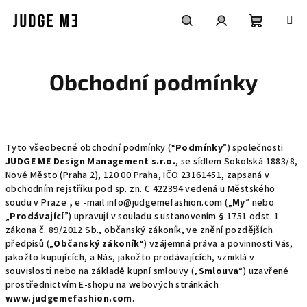
Přejít
na
obsah
Nákupní
Hledat
Přihlášení
Obchodní podmínky
košík
Tyto všeobecné obchodní podmínky (“
Podmínky
”) společnosti
JUDGE ME Design Management s.r.o.
, se sídlem
Sokolská 1883/8,
Nové Město (Praha 2), 120 00 Praha
, IČO 23161451, zapsaná v
obchodním rejstříku pod sp. zn.
C 422394 vedená u Městského
soudu v Praze
,
e -mail info@judgemefashion.com („
My
” nebo
„
Prodávající
”) upravují v souladu s ustanovením § 1751 odst. 1
zákona č. 89/2012 Sb., občanský zákoník, ve znění pozdějších
předpisů („
Občanský zákoník
“) vzájemná práva a povinnosti Vás,
jakožto kupujících, a Nás, jakožto prodávajících, vzniklá v
souvislosti nebo na základě kupní smlouvy („
Smlouva
“) uzavřené
prostřednictvím E-shopu na webových stránkách
www.judgemefashion.com
.