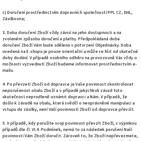
c) Doručení prostřednictvím dopravních společností PPL CZ, DHL,
Zásilkovna;
3. Doba doručení Zboží vždy závisí na jeho dostupnosti a na
zvoleném způsobu doručení a platby. Předpokládaná doba
doručení Zboží Vám bude sdělena v potvrzení Objednávky. Doba
uvedená na E-shopu je pouze orientační a může se lišit od skutečné
doby dodání. V případě osobního odběru na provozovně Vás vždy o
možnosti vyzvednutí Zboží budeme informovat prostřednictvím e-
mailu.
4.
Po převzetí Zboží od dopravce je Vaše povinnost zkontrolovat
neporušenost obalu Zboží a v případě jakýchkoli závad tuto
skutečnost neprodleně oznámit dopravci a Nám. V případě, že
došlo k závadě na obalu, která svědčí o neoprávněné manipulaci a
vstupu do zásilky, není Vaší povinností Zboží od dopravce převzít.
5. V případě, kdy porušíte svoji povinnost převzít Zboží, s výjimkou
případů dle čl.
VI.
4.
Podmínek, nemá to za následek porušení Naší
povinnosti Vám Zboží doručit. Zároveň to, že Zboží nepřevezmete,