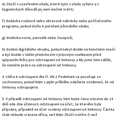
e) Zboží v uzavřeném obalu, které bylo z obalu vyňato a z
hygienických důvodů jej není možné vrátit;
f) dodávka zvukové nebo obrazové nahrávky nebo počítačového
programu, pokud došlo k porušení původního obalu;
g) dodávka novin, periodik nebo časopisů;
h) dodání digitálního obsahu, pokud nebyl dodán na hmotném nosiči
a byl dodán s Vaším předchozím výslovným souhlasem před
uplynutím lhůty pro odstoupení od Smlouvy a My jsme Vám sdělili,
že nemáte právo na odstoupení od Smlouvy.
4. Lhůta k odstoupení dle čl.
VIII.2
Podmínek se považuje za
zachovanou, pokud Nám v jejím průběhu odešlete oznámení, že od
Smlouvy odstupujete.
5. V případě odstoupení od Smlouvy Vám bude Cena vrácena do 14
dnů ode dne účinnosti odstoupení na účet, ze kterého byla
připsána, případně na účet zvolený odstoupení od Smlouvy. Částka
však nebude vrácena dříve, než Nám Zboží vrátíte či než