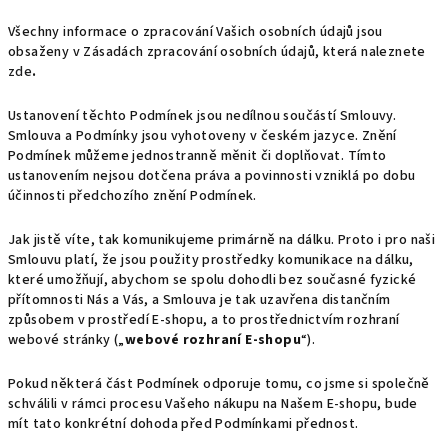
Všechny informace o zpracování Vašich osobních údajů jsou
obsaženy v Zásadách zpracování osobních údajů, která naleznete
zde
.
Ustanovení těchto Podmínek jsou nedílnou součástí Smlouvy.
Smlouva a Podmínky jsou vyhotoveny v českém jazyce. Znění
Podmínek můžeme jednostranně měnit či doplňovat. Tímto
ustanovením nejsou dotčena práva a povinnosti vzniklá po dobu
účinnosti předchozího znění Podmínek.
Jak jistě víte, tak komunikujeme primárně na dálku. Proto i pro naši
Smlouvu platí, že jsou použity prostředky komunikace na dálku,
které umožňují, abychom se spolu dohodli bez současné fyzické
přítomnosti Nás a Vás, a Smlouva je tak uzavřena distančním
způsobem v prostředí E-shopu, a to prostřednictvím rozhraní
webové stránky („
webové rozhraní E-shopu
“).
Pokud některá část Podmínek odporuje tomu, co jsme si společně
schválili v rámci procesu Vašeho nákupu na Našem E-shopu, bude
mít tato konkrétní dohoda před Podmínkami přednost.