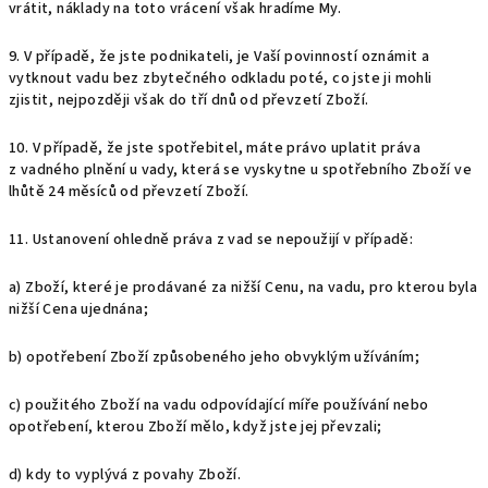
vrátit, náklady na toto vrácení však hradíme My.
9. V případě, že jste podnikateli, je Vaší povinností oznámit a
vytknout vadu bez zbytečného odkladu poté, co jste ji mohli
zjistit, nejpozději však do tří dnů od převzetí Zboží.
10. V případě, že jste spotřebitel, máte právo uplatit práva
z vadného plnění u vady, která se vyskytne u spotřebního Zboží ve
lhůtě 24 měsíců od převzetí Zboží.
11. Ustanovení ohledně práva z vad se nepoužijí v případě:
a) Zboží, které je prodávané za nižší Cenu, na vadu, pro kterou byla
nižší Cena ujednána;
b) opotřebení Zboží způsobeného jeho obvyklým užíváním;
c) použitého Zboží na vadu odpovídající míře používání nebo
opotřebení, kterou Zboží mělo, když jste jej převzali;
d) kdy to vyplývá z povahy Zboží.