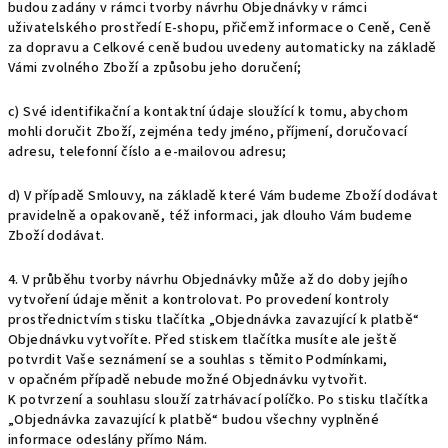
budou zadány v rámci tvorby návrhu Objednávky v rámci
uživatelského prostředí E-shopu, přičemž informace o Ceně, Ceně
za dopravu a Celkové ceně budou uvedeny automaticky na základě
Vámi zvolného Zboží a způsobu jeho doručení;
c) Své identifikační a kontaktní údaje sloužící k tomu, abychom
mohli doručit Zboží, zejména tedy jméno, příjmení, doručovací
adresu, telefonní číslo a e-mailovou adresu;
d) V případě Smlouvy, na základě které Vám budeme Zboží dodávat
pravidelně a opakovaně, též informaci, jak dlouho Vám budeme
Zboží dodávat.
4. V průběhu tvorby návrhu Objednávky může až do doby jejího
vytvoření údaje měnit a kontrolovat. Po provedení kontroly
prostřednictvím stisku tlačítka „Objednávka zavazující k platbě“
Objednávku vytvoříte. Před stiskem tlačítka musíte ale ještě
potvrdit Vaše seznámení se a souhlas s těmito Podmínkami,
v opačném případě nebude možné Objednávku vytvořit.
K potvrzení a souhlasu slouží zatrhávací políčko. Po stisku tlačítka
„Objednávka zavazující k platbě“ budou všechny vyplněné
informace odeslány přímo Nám.