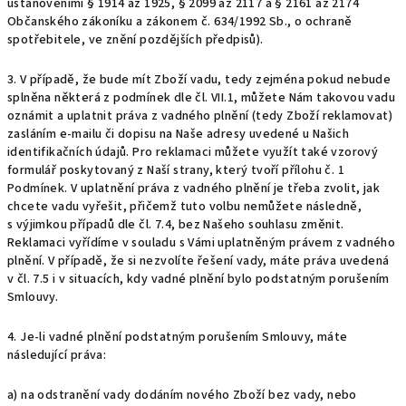
ustanoveními § 1914 až 1925, § 2099 až 2117 a § 2161 až 2174
Občanského zákoníku a zákonem č. 634/1992 Sb., o ochraně
spotřebitele, ve znění pozdějších předpisů).
3. V případě, že bude mít Zboží vadu, tedy zejména pokud nebude
splněna některá z podmínek dle čl.
VII.1
, můžete Nám takovou vadu
oznámit a uplatnit práva z vadného plnění (tedy Zboží reklamovat)
zasláním e-mailu či dopisu na Naše adresy uvedené u Našich
identifikačních údajů. Pro reklamaci můžete využít také vzorový
formulář poskytovaný z Naší strany, který tvoří
přílohu č. 1
Podmínek
. V uplatnění práva z vadného plnění je třeba zvolit, jak
chcete vadu vyřešit, přičemž tuto volbu nemůžete následně,
s výjimkou případů dle čl. 7.4, bez Našeho souhlasu změnit.
Reklamaci vyřídíme v souladu s Vámi uplatněným právem z vadného
plnění. V případě, že si nezvolíte řešení vady, máte práva uvedená
v čl. 7.5 i v situacích, kdy vadné plnění bylo podstatným porušením
Smlouvy.
4. Je-li vadné plnění podstatným porušením Smlouvy, máte
následující práva:
a) na odstranění vady dodáním nového Zboží bez vady, nebo