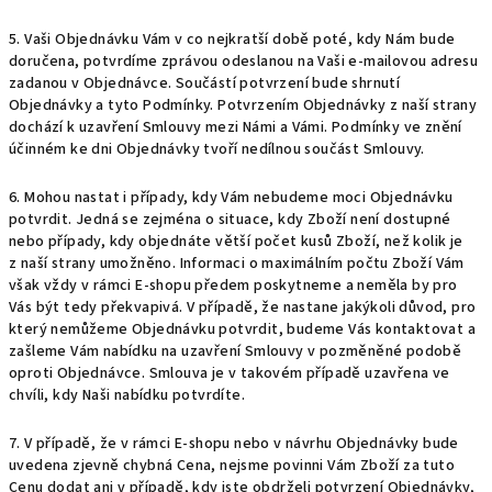
5. Vaši Objednávku Vám v co nejkratší době poté, kdy Nám bude
doručena, potvrdíme zprávou odeslanou na Vaši e-mailovou adresu
zadanou v Objednávce. Součástí potvrzení bude shrnutí
Objednávky a tyto Podmínky. Potvrzením Objednávky z naší strany
dochází k uzavření Smlouvy mezi Námi a Vámi. Podmínky ve znění
účinném ke dni Objednávky tvoří nedílnou součást Smlouvy.
6. Mohou nastat i případy, kdy Vám nebudeme moci Objednávku
potvrdit. Jedná se zejména o situace, kdy Zboží není dostupné
nebo případy, kdy objednáte větší počet kusů Zboží, než kolik je
z naší strany umožněno. Informaci o maximálním počtu Zboží Vám
však vždy v rámci E-shopu předem poskytneme a neměla by pro
Vás být tedy překvapivá. V případě, že nastane jakýkoli důvod, pro
který nemůžeme Objednávku potvrdit, budeme Vás kontaktovat a
zašleme Vám nabídku na uzavření Smlouvy v pozměněné podobě
oproti Objednávce. Smlouva je v takovém případě uzavřena ve
chvíli, kdy Naši nabídku potvrdíte.
7. V případě, že v rámci E-shopu nebo v návrhu Objednávky bude
uvedena zjevně chybná Cena, nejsme povinni Vám Zboží za tuto
Cenu dodat ani v případě, kdy jste obdrželi potvrzení Objednávky,