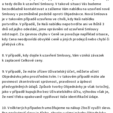
a tedy došlo k uzavření Smlouvy. V takové situaci Vás budeme
bezodkladně kontaktovat a zašleme Vám nabídku na uzavření nové
Smlouvy v pozměněné podobě oproti Objednávce. Nová Smlouva
je v takovém případě uzavřena ve chvíli, kdy Naši nabídku
potvrdíte. V případě, že Naši nabídku nepotvrdíte ani ve lhůtě 3
dnů od jejího odeslání, jsme oprávněni od uzavřené Smlouvy
odstoupit. Za zjevnou chybu v Ceně se považuje například situace,
kdy Cena neodpovídá obvyklé ceně u jiných prodejců nebo chybí či
přebývá cifra.
8. V případě, kdy dojde k uzavření Smlouvy, Vám vzniká závazek
k zaplacení Celkové ceny.
9. V případě, že máte zřízen Uživatelský účet, můžete učinit
Objednávku jeho prostřednictvím. I v takovém případě máte ale
povinnost zkontrolovat správnost, pravdivost a úplnost
předvyplněných údajů. Způsob tvorby Objednávky je však totožný,
jako v případě kupujícího bez Uživatelského účtu, výhodou však je,
že není třeba opakovaně vyplňovat Vaše identifikační údaje.
10. V některých případech umožňujeme na nákup Zboží využít slevu.