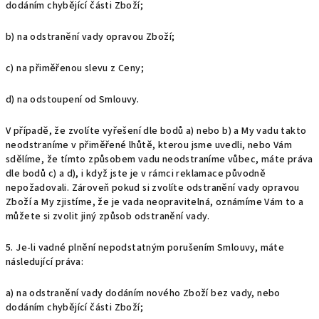
dodáním chybějící části Zboží;
b) na odstranění vady opravou Zboží;
c) na přiměřenou slevu z Ceny;
d) na odstoupení od Smlouvy.
V případě, že zvolíte vyřešení dle bodů a) nebo b) a My vadu takto
neodstraníme v přiměřené lhůtě, kterou jsme uvedli, nebo Vám
sdělíme, že tímto způsobem vadu neodstraníme vůbec, máte práva
dle bodů c) a d), i když jste je v rámci reklamace původně
nepožadovali. Zároveň pokud si zvolíte odstranění vady opravou
Zboží a My zjistíme, že je vada neopravitelná, oznámíme Vám to a
můžete si zvolit jiný způsob odstranění vady.
5. Je-li vadné plnění nepodstatným porušením Smlouvy, máte
následující práva:
a) na odstranění vady dodáním nového Zboží bez vady, nebo
dodáním chybějící části Zboží;