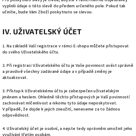
Pro poskytnutí slevy je třeba, abyste v rámci návrhu Objednávky
vyplnili údaje o této slevě do předem určeného pole. Pokud tak
učiníte, bude Vám Zboží poskytnuto se slevou.
IV. UŽIVATELSKÝ ÚČET
1. Na základě Vaší registrace v rámci E-shopu můžete přistupovat
do svého Uživatelského účtu.
2. Při registraci Uživatelského účtu je Vaše povinnost uvést správně
a pravdivě všechny zadávané údaje a v případě změny je
aktualizovat.
3. Přístup k Uživatelskému účtu je zabezpečen uživatelským
jménem a heslem. Ohledně těchto přístupových je Vaší povinností
zachovávat mlčenlivost a nikomu tyto údaje neposkytovat.
V případě, že dojde k jejich zneužití, neneseme za to žádnou
odpovědnost.
4. Uživatelský účet je osobní, a nejste tedy oprávněni umožnit jeho
využívání třetím osobám.