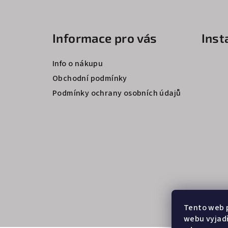
Z
á
Informace pro vás
Ins
p
a
Info o nákupu
t
Obchodní podmínky
Podmínky ochrany osobních údajů
í
Tento web 
webu vyjadř