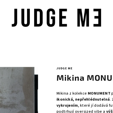
JUDGE ME
Mikina MONU
Mikina z kolekce
MONUMENT
p
ikonická, nepřehlédnutelná
.
vykrojením
, které jí dodává f
podtrhují oversized vibe a
výš