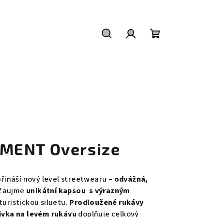
Hledat
Přihlášení
Nákupní
košík
MENT Oversize
řináší nový level streetwearu –
odvážná,
 Zaujme
unikátní kapsou s výrazným
uturistickou siluetu.
Prodloužené rukávy
ivka na levém rukávu
doplňuje celkový