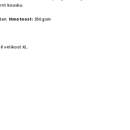
ent kousku.
stan
Hmotnost:
350 gsm
ě velikost XL.