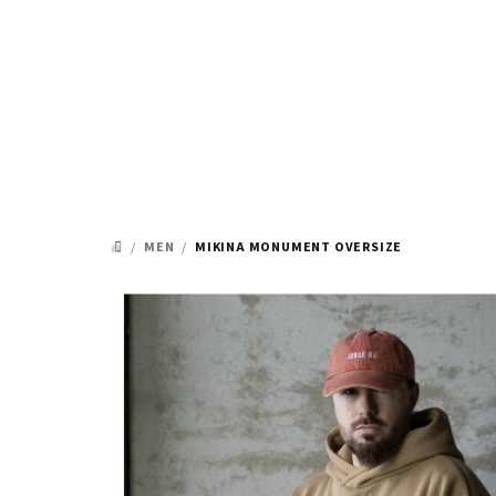
Přejít
na
obsah
/
MEN
/
MIKINA MONUMENT OVERSIZE
DOMŮ