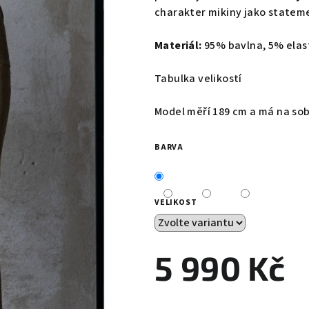
charakter mikiny jako statem
Materiál:
95% bavlna, 5% ela
Tabulka velikostí
Model měří 189 cm a má na sob
BARVA
VELIKOST
5 990 Kč
Měrná