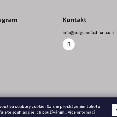
tagram
Kontakt
info
@
judgemefashion.com
Sledovat na Instagramu
používá soubory cookie. Dalším procházením tohoto
ujete souhlas s jejich používáním.. Více informací