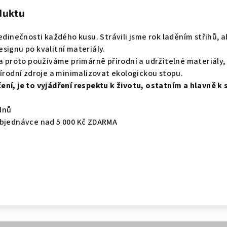
duktu
edinečnosti každého kusu. Strávili jsme rok laděním střihů, a
signu po kvalitní materiály.
 a proto používáme primárně přírodní a udržitelné materiály
řírodní zdroje a minimalizovat ekologickou stopu.
ní, je to vyjádření respektu k životu, ostatním a hlavně k 
dnů
objednávce nad 5 000 Kč ZDARMA