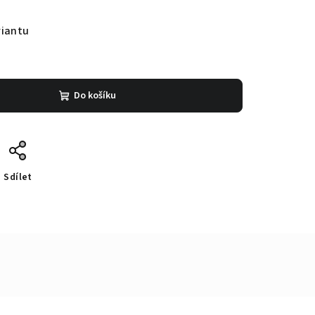
riantu
Do košíku
Sdílet