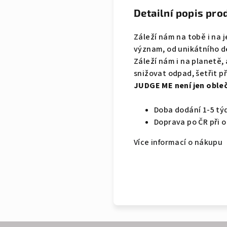
Detailní popis pro
Záleží nám na tobě i na j
význam, od unikátního de
Záleží nám i na planetě,
snižovat odpad, šetřit p
JUDGE ME není jen obleče
Doba dodání 1-5 tý
Doprava po ČR při 
Více informací o nákupu