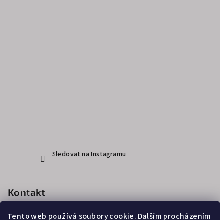
Sledovat na Instagramu
Kontakt
info
@
judgemefashion.com
Tento web používá soubory cookie. Dalším procházením