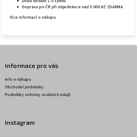
Doba dodání 1-5 týdnů
Doprava po ČR při objednávce nad 5 000 Kč ZDARMA
Více informací o nákupu
Z
á
p
Informace pro vás
a
Info o nákupu
t
Obchodní podmínky
í
Podmínky ochrany osobních údajů
Instagram