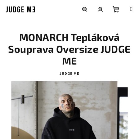
Přejít
na
obsah
Nákupní
Hledat
Přihlášení
MONARCH Tepláková
košík
Souprava Oversize JUDGE
ME
JUDGE ME