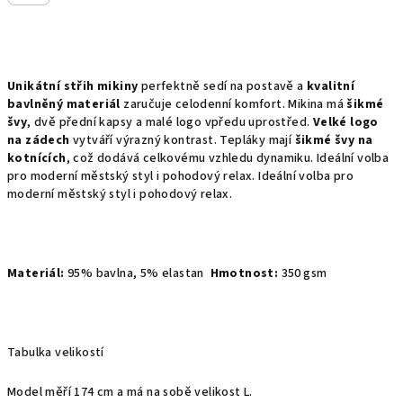
Unikátní střih mikiny
perfektně sedí na postavě a
kvalitní
bavlněný materiál
zaručuje celodenní komfort. Mikina má
šikmé
švy
, dvě přední kapsy a malé logo vpředu uprostřed.
Velké logo
na zádech
vytváří výrazný kontrast. Tepláky mají
šikmé švy na
kotnících
, což dodává celkovému vzhledu dynamiku. Ideální volba
pro moderní městský styl i pohodový relax. Ideální volba pro
moderní městský styl i pohodový relax.
Materiál:
95% bavlna, 5% elastan
Hmotnost:
350 gsm
Tabulka velikostí
Model měří 174 cm a má na sobě velikost L.