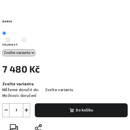
BARVA
VELIKOST
7 480 Kč
Měrná
Zvolte variantu
cena:
Můžeme doručit do:
Zvolte variantu
Možnosti doručení
−
+
Do košíku