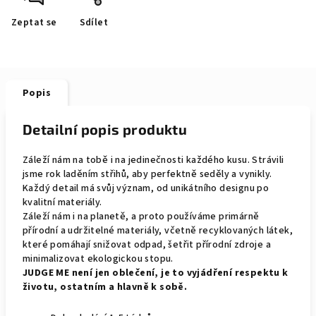
Zeptat se
Sdílet
Popis
Detailní popis produktu
Záleží nám na tobě i na jedinečnosti každého kusu. Strávili
jsme rok laděním střihů, aby perfektně seděly a vynikly.
Každý detail má svůj význam, od unikátního designu po
kvalitní materiály.
Záleží nám i na planetě, a proto používáme primárně
přírodní a udržitelné materiály, včetně recyklovaných látek,
které pomáhají snižovat odpad, šetřit přírodní zdroje a
minimalizovat ekologickou stopu.
JUDGE ME není jen oblečení, je to vyjádření respektu k
životu, ostatním a hlavně k sobě.